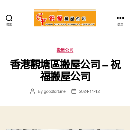
搜索
選單
祝
福
搬
屋
Categories
搬屋公司
公
香港觀塘區搬屋公司 – 祝
司
福搬屋公司
By
goodfortune
2024-11-12
Post
Post
author
date