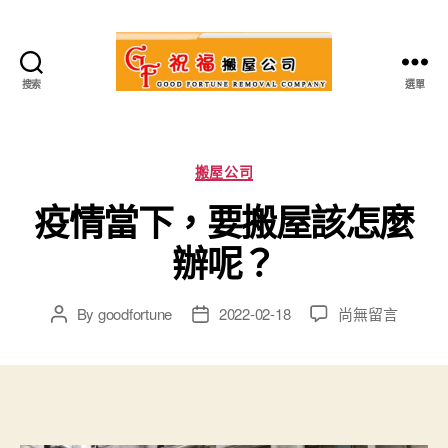
搜索
選單
祝
福
搬
屋
Categories
搬屋公司
公
疫情當下，要搬屋該怎麼
司
辦呢？
在
By
goodfortune
2022-02-18
尚無留言
Post
Post
〈
疫
author
date
情
當
下
，
要