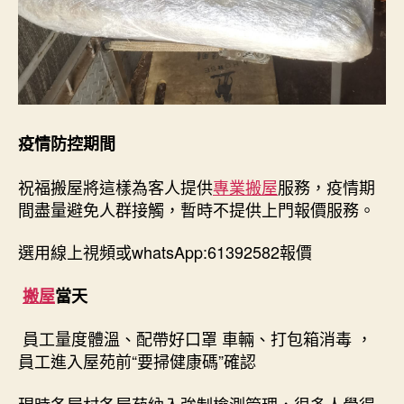
疫情防控期間
祝福搬屋將這樣為客人提供
專業搬屋
服務，疫情期
間盡量避免人群接觸，暫時不提供上門報價服務。
選用線上視頻或whatsApp:61392582報價
搬屋
當天
員工量度體溫、配帶好口罩 車輛、打包箱消毒 ，
員工進入屋苑前“要掃健康碼”確認
現時各屋村各屋苑納入強制檢測管理，很多人覺得