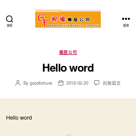
搜索
選單
祝
福
搬
屋
Categories
搬屋公司
公
Hello word
司
在
By
goodfortune
2018-02-20
尚無留言
Post
Post
〈Hello
author
date
word〉
中
Hello word